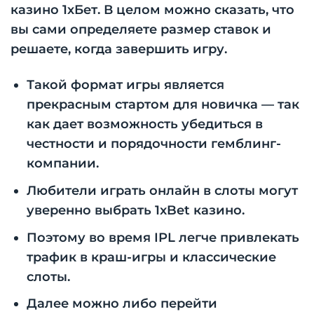
казино 1хБет. В целом можно сказать, что
вы сами определяете размер ставок и
решаете, когда завершить игру.
Такой формат игры является
прекрасным стартом для новичка — так
как дает возможность убедиться в
честности и порядочности гемблинг-
компании.
Любители играть онлайн в слоты могут
уверенно выбрать 1xBet казино.
Поэтому во время IPL легче привлекать
трафик в краш-игры и классические
слоты.
Далее можно либо перейти