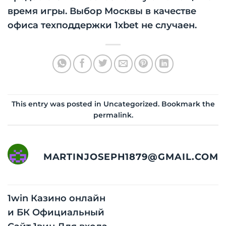
время игры. Выбор Москвы в качестве
офиса техподдержки 1xbet не случаен.
This entry was posted in
Uncategorized
. Bookmark the
permalink
.
MARTINJOSEPH1879@GMAIL.COM
1win Казино онлайн
и БК Официальный