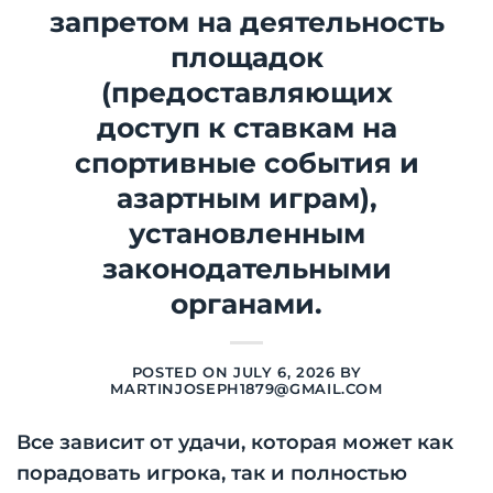
запретом на деятельность
площадок
(предоставляющих
доступ к ставкам на
спортивные события и
азартным играм),
установленным
законодательными
органами.
POSTED ON
JULY 6, 2026
BY
MARTINJOSEPH1879@GMAIL.COM
Все зависит от удачи, которая может как
порадовать игрока, так и полностью