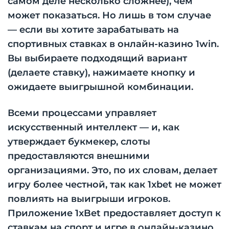
самом деле несколько сложнее), чем
может показаться. Но лишь в том случае
— если вы хотите зарабатывать на
спортивных ставках в онлайн-казино 1win.
Вы выбираете подходящий вариант
(делаете ставку), нажимаете кнопку и
ожидаете выигрышной комбинации.
Всеми процессами управляет
искусственный интеллект — и, как
утверждает букмекер, слоты
предоставляются внешними
организациями. Это, по их словам, делает
игру более честной, так как 1xbet не может
повлиять на выигрыши игроков.
Приложение 1xBet предоставляет доступ к
ставкам на спорт и игре в онлайн-казино