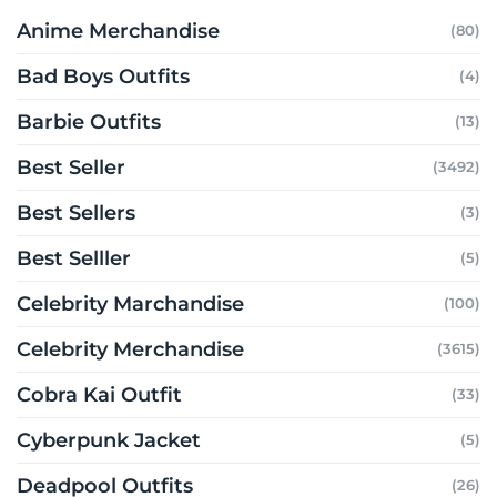
Anime Merchandise
(80)
Bad Boys Outfits
(4)
Barbie Outfits
(13)
Best Seller
(3492)
Best Sellers
(3)
Best Selller
(5)
Celebrity Marchandise
(100)
Celebrity Merchandise
(3615)
Cobra Kai Outfit
(33)
Cyberpunk Jacket
(5)
Deadpool Outfits
(26)