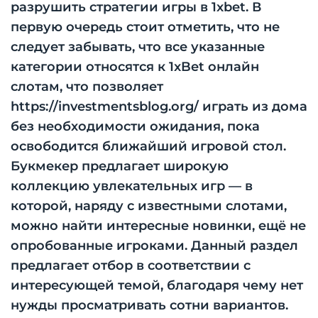
разрушить стратегии игры в 1xbet. В
первую очередь стоит отметить, что не
следует забывать, что все указанные
категории относятся к 1xBet онлайн
слотам, что позволяет
https://investmentsblog.org/
играть из дома
без необходимости ожидания, пока
освободится ближайший игровой стол.
Букмекер предлагает широкую
коллекцию увлекательных игр — в
которой, наряду с известными слотами,
можно найти интересные новинки, ещё не
опробованные игроками. Данный раздел
предлагает отбор в соответствии с
интересующей темой, благодаря чему нет
нужды просматривать сотни вариантов.