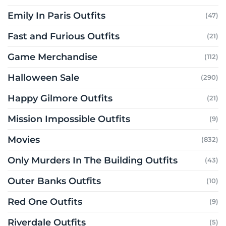
Emily In Paris Outfits
(47)
Fast and Furious Outfits
(21)
Game Merchandise
(112)
Halloween Sale
(290)
Happy Gilmore Outfits
(21)
Mission Impossible Outfits
(9)
Movies
(832)
Only Murders In The Building Outfits
(43)
Outer Banks Outfits
(10)
Red One Outfits
(9)
Riverdale Outfits
(5)