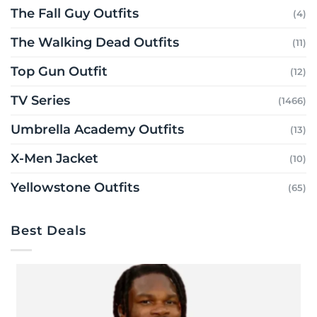
The Fall Guy Outfits
(4)
The Walking Dead Outfits
(11)
Top Gun Outfit
(12)
TV Series
(1466)
Umbrella Academy Outfits
(13)
X-Men Jacket
(10)
Yellowstone Outfits
(65)
Best Deals