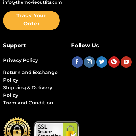
info@themovieoutfits.com
Track Your
Order
Support
Follow Us
Privacy Policy
Return and Exchange
Policy
Shipping & Delivery
Policy
Trem and Condition