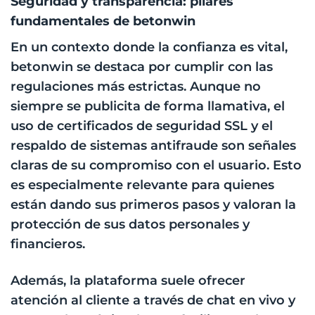
Seguridad y transparencia: pilares
fundamentales de betonwin
En un contexto donde la confianza es vital,
betonwin se destaca por cumplir con las
regulaciones más estrictas. Aunque no
siempre se publicita de forma llamativa, el
uso de certificados de seguridad SSL y el
respaldo de sistemas antifraude son señales
claras de su compromiso con el usuario. Esto
es especialmente relevante para quienes
están dando sus primeros pasos y valoran la
protección de sus datos personales y
financieros.
Además, la plataforma suele ofrecer
atención al cliente a través de chat en vivo y