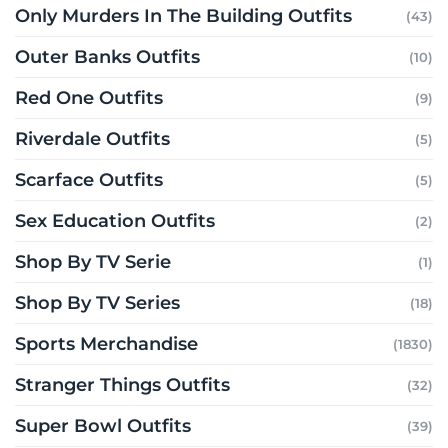
Only Murders In The Building Outfits
(43)
Outer Banks Outfits
(10)
Red One Outfits
(9)
Riverdale Outfits
(5)
Scarface Outfits
(5)
Sex Education Outfits
(2)
Shop By TV Serie
(1)
Shop By TV Series
(18)
Sports Merchandise
(1830)
Stranger Things Outfits
(32)
Super Bowl Outfits
(39)