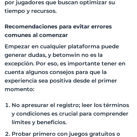
por jugadores que buscan optimizar su
tiempo y recursos.
Recomendaciones para evitar errores
comunes al comenzar
Empezar en cualquier plataforma puede
generar dudas, y betonwin no es la
excepción. Por eso, es importante tener en
cuenta algunos consejos para que la
experiencia sea positiva desde el primer
momento:
No apresurar el registro; leer los términos
y condiciones es crucial para comprender
límites y beneficios.
Probar primero con juegos gratuitos o