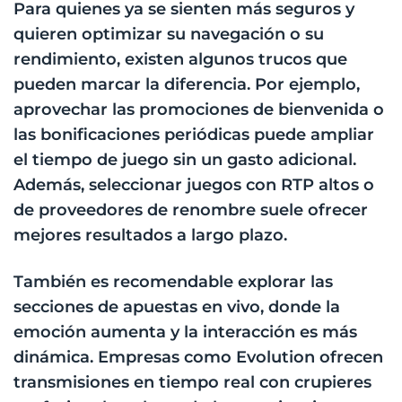
Para quienes ya se sienten más seguros y
quieren optimizar su navegación o su
rendimiento, existen algunos trucos que
pueden marcar la diferencia. Por ejemplo,
aprovechar las promociones de bienvenida o
las bonificaciones periódicas puede ampliar
el tiempo de juego sin un gasto adicional.
Además, seleccionar juegos con RTP altos o
de proveedores de renombre suele ofrecer
mejores resultados a largo plazo.
También es recomendable explorar las
secciones de apuestas en vivo, donde la
emoción aumenta y la interacción es más
dinámica. Empresas como Evolution ofrecen
transmisiones en tiempo real con crupieres