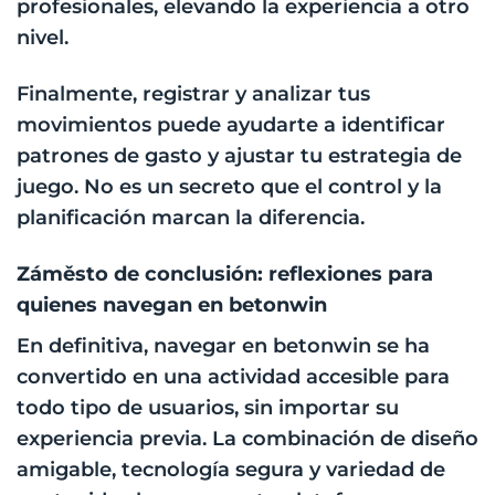
profesionales, elevando la experiencia a otro
nivel.
Finalmente, registrar y analizar tus
movimientos puede ayudarte a identificar
patrones de gasto y ajustar tu estrategia de
juego. No es un secreto que el control y la
planificación marcan la diferencia.
Záměsto de conclusión: reflexiones para
quienes navegan en betonwin
En definitiva, navegar en betonwin se ha
convertido en una actividad accesible para
todo tipo de usuarios, sin importar su
experiencia previa. La combinación de diseño
amigable, tecnología segura y variedad de