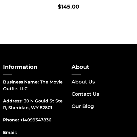
$
145.00
Information
About
About Us
Business Name:
The Movie
Outfits LLC
Contact Us
Address:
30 N Gould St Ste
Our Blog
R, Sheridan, WY 82801
Phone:
+14099347836
Email: