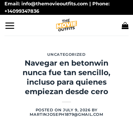
Skip
Email: info@themovieoutfits.com | Phone:
+14099347836
to
content
UNCATEGORIZED
Navegar en betonwin
nunca fue tan sencillo,
incluso para quienes
empiezan desde cero
POSTED ON
JULY 9, 2026
BY
MARTINJOSEPH1879@GMAIL.COM