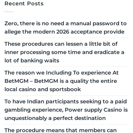
Recent Posts
Zero, there is no need a manual password to
allege the modern 2026 acceptance provide
These procedures can lessen a little bit of
inner processing some time and eradicate a
lot of banking waits
The reason we Including To experience At
BetMGM – BetMGM is a quality the entire
local casino and sportsbook
To have Indian participants seeking to a paid
gambling experience, Power supply Casino is
unquestionably a perfect destination
The procedure means that members can