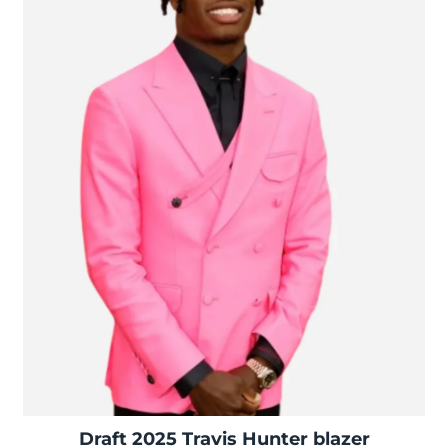
Draft 2025 Travis Hunter blazer