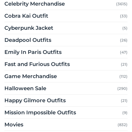
Celebrity Merchandise
(3615)
Cobra Kai Outfit
(33)
Cyberpunk Jacket
(5)
Deadpool Outfits
(26)
Emily In Paris Outfits
(47)
Fast and Furious Outfits
(21)
Game Merchandise
(112)
Halloween Sale
(290)
Happy Gilmore Outfits
(21)
Mission Impossible Outfits
(9)
Movies
(832)