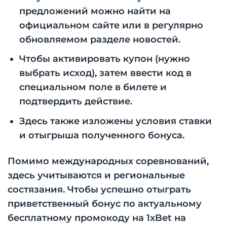
предложений можно найти на
официальном сайте или в регулярно
обновляемом разделе новостей.
Чтобы активировать купон (нужно
выбрать исход), затем ввести код в
специальном поле в билете и
подтвердить действие.
Здесь также изложены условия ставки
и отыгрыша полученного бонуса.
Помимо международных соревнований,
здесь учитываются и региональные
состязания. Чтобы успешно отыграть
приветственный бонус по актуальному
бесплатному промокоду на 1xBet на