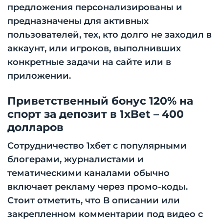
предложения персонализированы и
предназначены для активных
пользователей, тех, кто долго не заходил в
аккаунт, или игроков, выполнивших
конкретные задачи на сайте или в
приложении.
Приветственный бонус 120% на
спорт за депозит в 1xBet – 400
долларов
Сотрудничество 1хбет с популярными
блогерами, журналистами и
тематическими каналами обычно
включает рекламу через промо-коды.
Стоит отметить, что В описании или
закрепленном комментарии под видео с