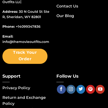
Outfits LLC
Contact Us
Address:
30 N Gould St Ste
Our Blog
R, Sheridan, WY 82801
Phone:
+14099347836
Email:
info@themovieoutfits.com
Track Your
Order
Support
Follow Us
Privacy Policy
Return and Exchange
Policy