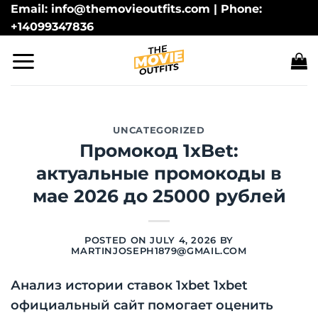
Skip
Email: info@themovieoutfits.com | Phone:
+14099347836
to
content
UNCATEGORIZED
Промокод 1xBet:
актуальные промокоды в
мае 2026 до 25000 рублей
POSTED ON
JULY 4, 2026
BY
MARTINJOSEPH1879@GMAIL.COM
Анализ истории ставок 1xbet
1xbet
официальный сайт
помогает оценить