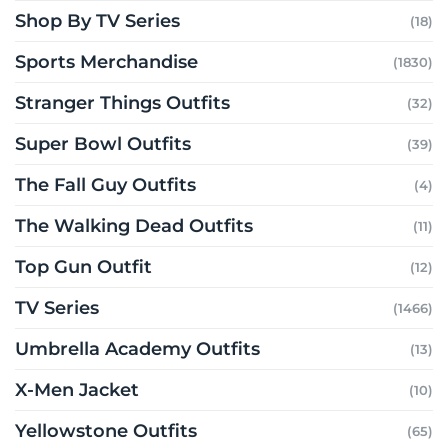
Shop By TV Series
(18)
Sports Merchandise
(1830)
Stranger Things Outfits
(32)
Super Bowl Outfits
(39)
The Fall Guy Outfits
(4)
The Walking Dead Outfits
(11)
Top Gun Outfit
(12)
TV Series
(1466)
Umbrella Academy Outfits
(13)
X-Men Jacket
(10)
Yellowstone Outfits
(65)