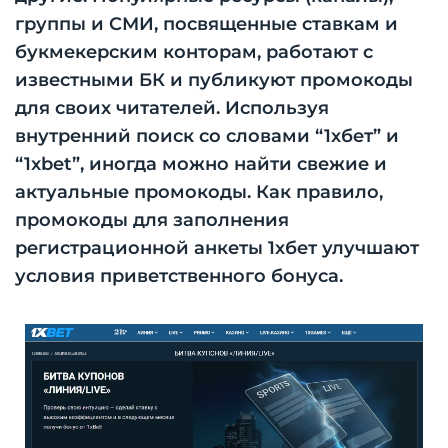
группы и СМИ, посвященные ставкам и
букмекерским конторам, работают с
известными БК и публикуют промокоды
для своих читателей. Используя
внутренний поиск со словами “1хбет” и
“1xbet”, иногда можно найти свежие и
актуальные промокоды. Как правило,
промокоды для заполнения
регистрационной анкеты 1хбет улучшают
условия приветственного бонуса.