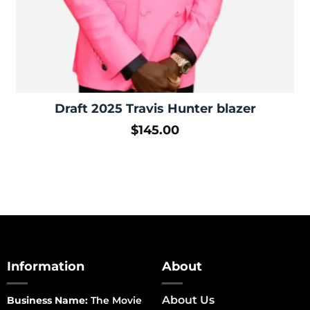
Draft 2025 Travis Hunter blazer
$
145.00
Information
About
About Us
Business Name:
The Movie