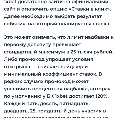
1xbet достаточно зайти на официальный
сайт и отключить опцию «Ставки в клик».
Далее необходимо выбрать результат
события, на который планируется ставка.
Это может означать, что лимит надбавки к
первому депозиту превышает
стандартный максимум в 25 тысяч рублей.
Либо промокод упрощает условия
отыгрыша — снижает вейджер и
минимальный коэффициент ставок. В
редких случаях промокод может
увеличить процентная надбавка, которая
по умолчанию у БК 1xbet достигает 120%.
Каждый пять, десять, пятнадцать,
двадцать, 25, тридцать-й день участия в