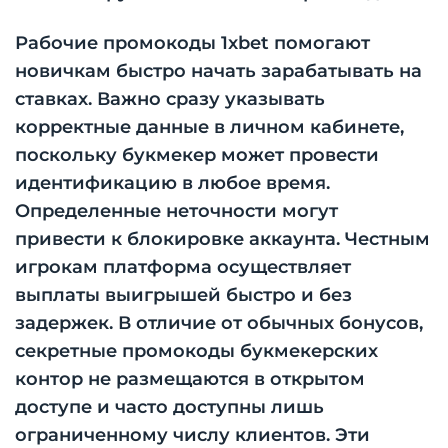
Рабочие промокоды 1xbet помогают
новичкам быстро начать зарабатывать на
ставках. Важно сразу указывать
корректные данные в личном кабинете,
поскольку букмекер может провести
идентификацию в любое время.
Определенные неточности могут
привести к блокировке аккаунта. Честным
игрокам платформа осуществляет
выплаты выигрышей быстро и без
задержек. В отличие от обычных бонусов,
секретные промокоды букмекерских
контор не размещаются в открытом
доступе и часто доступны лишь
ограниченному числу клиентов. Эти