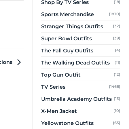
Shop By TV Series
(18)
Sports Merchandise
(1830)
Stranger Things Outfits
(32)
Super Bowl Outfits
(39)
The Fall Guy Outfits
(4)
tions
The Walking Dead Outfits
(11)
Top Gun Outfit
(12)
TV Series
(1466)
Umbrella Academy Outfits
(13)
X-Men Jacket
(10)
Yellowstone Outfits
(65)