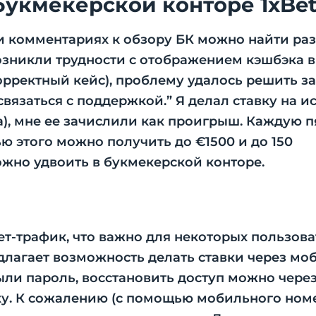
букмекерской конторе 1xBet
и комментариях к обзору БК можно найти ра
Возникли трудности с отображением кэшбэка в
рректный кейс), проблему удалось решить за
связаться с поддержкой.” Я делал ставку на и
а), мне ее зачислили как проигрыш. Каждую 
ю этого можно получить до €1500 и до 150
жно удвоить в букмекерской конторе.
-трафик, что важно для некоторых пользова
длагает возможность делать ставки через м
ыли пароль, восстановить доступ можно через 
у. К сожалению (с помощью мобильного номе