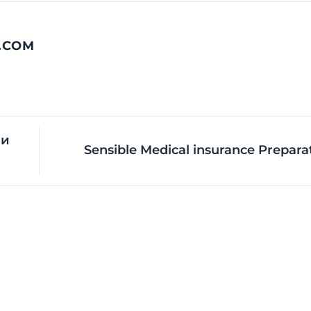
.COM
ии
Sensible Medical insurance Prepara