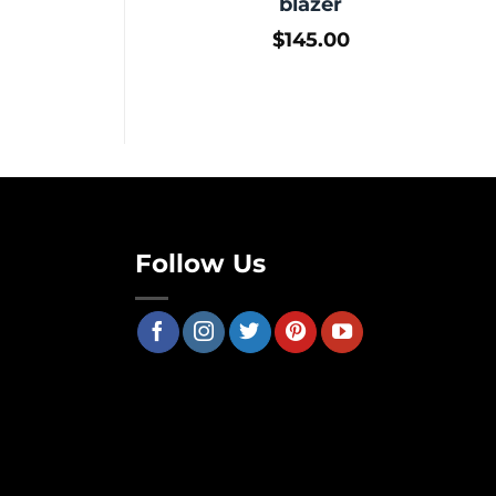
blazer
$
145.00
Follow Us