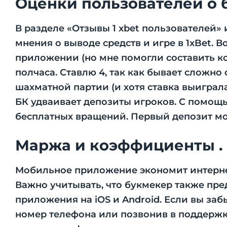
Оценки пользователей о 
В разделе «Отзывы
1 xbet
пользователей» 
мнения о выводе средств и игре в 1xBet. 
приложении (но мне помогли составить ко
полчаса. Ставлю 4, так как бывает сложно 
шахматной партии (и хотя ставка выиграл
БК удваивает депозиты игроков. С помощь
бесплатных вращений. Первый депозит мо
Маржа и коэффициенты .
Мобильное приложение экономит интернет
Важно учитывать, что букмекер также пре
приложения на iOS и Android. Если вы заб
номер телефона или позвонив в поддержк