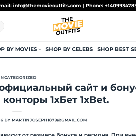
mail: info@themovieoutfits.com | Phone: +140993478
P BY MOVIES
SHOP BY CELEBS
SHOP BEST S
UNCATEGORIZED
 официальный сайт и бон
конторы 1хБет 1xBet.
26
BY
MARTINJOSEPH1879@GMAIL.COM
ависит от размера бонуса и региона. При вн