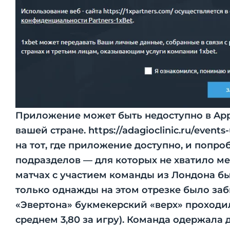
Приложение может быть недоступно в App 
вашей стране.
https://adagioclinic.ru/events
на тот, где приложение доступно, и попроб
подразделов — для которых не хватило ме
матчах с участием команды из Лондона был
только однажды на этом отрезке было заб
«Эвертона» букмекерский «верх» проходил 
среднем 3,80 за игру). Команда одержала 