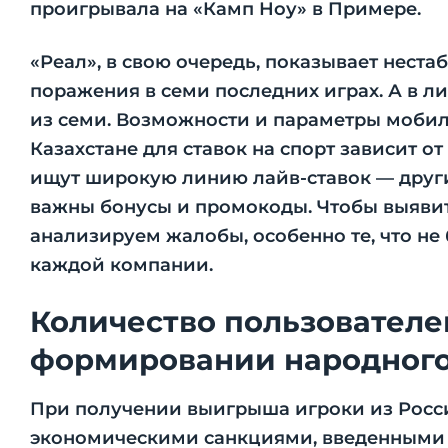
проигрывала на «Камп Ноу» в Примере.
«Реал», в свою очередь, показывает неста
поражения в семи последних играх. А в л
из семи. Возможности и параметры моби
Казахстане для ставок на спорт зависит 
ищут широкую линию лайв-ставок — друг
важны бонусы и промокоды. Чтобы выявит
анализируем жалобы, особенно те, что не
каждой компании.
Количество пользователе
формировании народного
При получении выигрыша игроки из Росси
экономическими санкциями, введенными пр