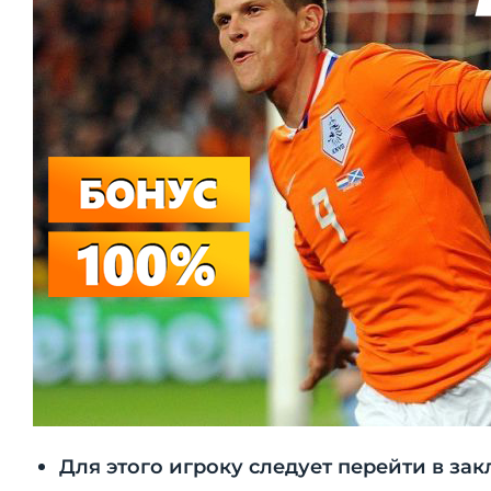
Для этого игроку следует перейти в за