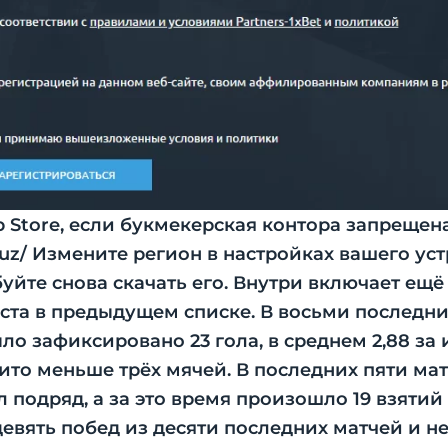
Store, если букмекерская контора запрещена
-uz/
Измените регион в настройках вашего уст
уйте снова скачать его. Внутри включает ещё 
ста в предыдущем списке. В восьми последн
о зафиксировано 23 гола, в среднем 2,88 за и
ито меньше трёх мячей. В последних пяти ма
подряд, а за это время произошло 19 взятий 
девять побед из десяти последних матчей и н