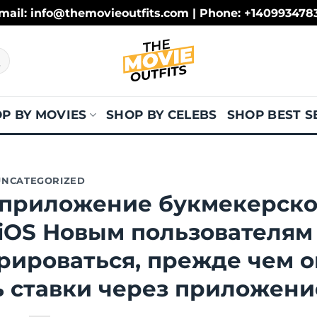
mail: info@themovieoutfits.com | Phone: +140993478
P BY MOVIES
SHOP BY CELEBS
SHOP BEST S
UNCATEGORIZED
: приложение букмекерск
 iOS Новым пользователям
рироваться, прежде чем 
ь ставки через приложени