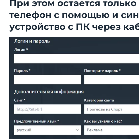
При этом остается только
телефон с помощью и си
устройство с ПК через ка