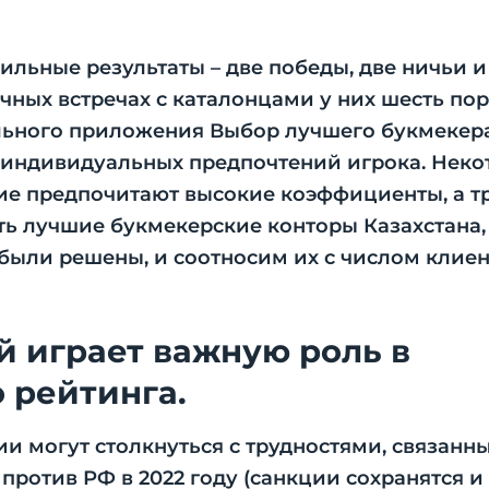
бильные результаты – две победы, две ничьи и
ичных встречах с каталонцами у них шесть п
льного приложения Выбор лучшего букмекера
от индивидуальных предпочтений игрока. Нек
ие предпочитают высокие коэффициенты, а т
ь лучшие букмекерские конторы Казахстана,
 были решены, и соотносим их с числом клие
й играет важную роль в
 рейтинга.
и могут столкнуться с трудностями, связанн
отив РФ в 2022 году (санкции сохранятся и 