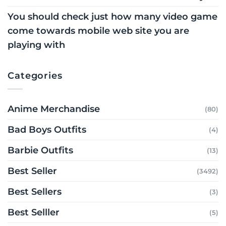
You should check just how many video game
come towards mobile web site you are
playing with
Categories
Anime Merchandise
(80)
Bad Boys Outfits
(4)
Barbie Outfits
(13)
Best Seller
(3492)
Best Sellers
(3)
Best Selller
(5)