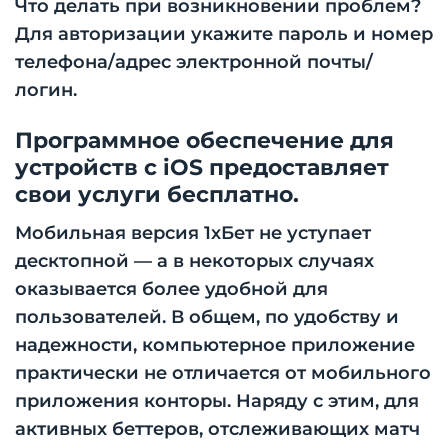
Что делать при возникновении проблем?
Для авторизации укажите пароль и номер
телефона/адрес электронной почты/
логин.
Программное обеспечение для
устройств с iOS предоставляет
свои услуги бесплатно.
Мобильная версия 1хБет не уступает
десктопной — а в некоторых случаях
оказывается более удобной для
пользователей. В общем, по удобству и
надежности, компьютерное приложение
практически не отличается от мобильного
приложения конторы. Наряду с этим, для
активных беттеров, отслеживающих матч