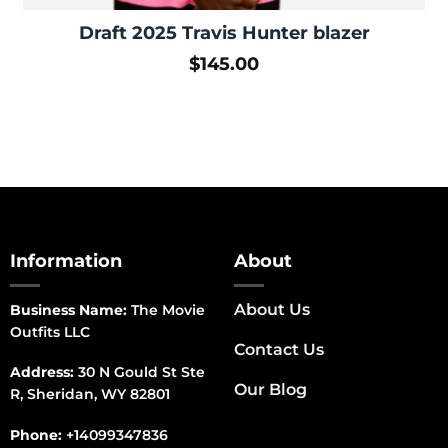
Draft 2025 Travis Hunter blazer
$
145.00
Information
About
About Us
Business Name:
The Movie
Outfits LLC
Contact Us
Address:
30 N Gould St Ste
Our Blog
R, Sheridan, WY 82801
Phone:
+14099347836