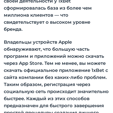
своей деятельности у 1xBet
сформировалась база из более чем
миллиона клиентов — что
свидетельствует о высоком уровне
бренда.
Владельцы устройств Apple
обнаруживают, что большую часть
программ и приложений можно скачать
через App Store. Тем не менее, вы можете
скачать официальное приложение 1хBet с
сайта компании без каких-либо проблем.
Таким образом, регистрация через
социальную сеть происходит значительно
быстрее. Каждый из этих способов
предназначен для быстрого завершения
простой процедуры создания личного