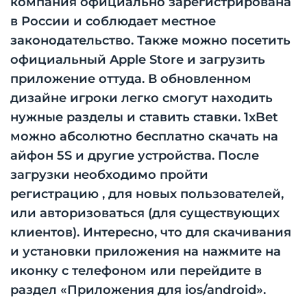
компания официально зарегистрирована
в России и соблюдает местное
законодательство. Также можно посетить
официальный Apple Store и загрузить
приложение оттуда. В обновленном
дизайне игроки легко смогут находить
нужные разделы и ставить ставки. 1xBet
можно абсолютно бесплатно скачать на
айфон 5S и другие устройства. После
загрузки необходимо пройти
регистрацию , для новых пользователей,
или авторизоваться (для существующих
клиентов). Интересно, что для скачивания
и установки приложения на нажмите на
иконку с телефоном или перейдите в
раздел «Приложения для ios/android».