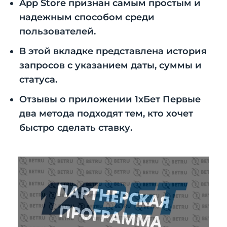
App Store признан самым простым и
надежным способом среди
пользователей.
В этой вкладке представлена история
запросов с указанием даты, суммы и
статуса.
Отзывы о приложении 1хБет Первые
два метода подходят тем, кто хочет
быстро сделать ставку.