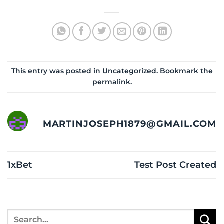
This entry was posted in
Uncategorized
. Bookmark the
permalink
.
MARTINJOSEPH1879@GMAIL.COM
1xBet
Test Post Created