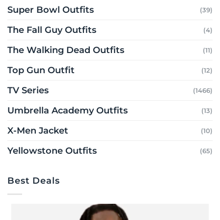
Super Bowl Outfits
(39)
The Fall Guy Outfits
(4)
The Walking Dead Outfits
(11)
Top Gun Outfit
(12)
TV Series
(1466)
Umbrella Academy Outfits
(13)
X-Men Jacket
(10)
Yellowstone Outfits
(65)
Best Deals