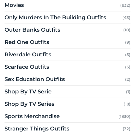
Movies
(832)
Only Murders In The Building Outfits
(43)
Outer Banks Outfits
(10)
Red One Outfits
(9)
Riverdale Outfits
(5)
Scarface Outfits
(5)
Sex Education Outfits
(2)
Shop By TV Serie
(1)
Shop By TV Series
(18)
Sports Merchandise
(1830)
Stranger Things Outfits
(32)