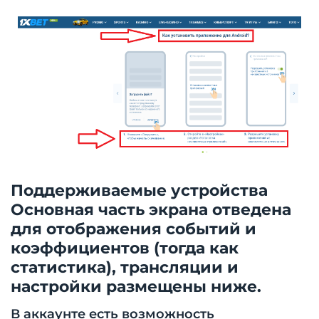
Поддерживаемые устройства
Основная часть экрана отведена
для отображения событий и
коэффициентов (тогда как
статистика), трансляции и
настройки размещены ниже.
В аккаунте есть возможность