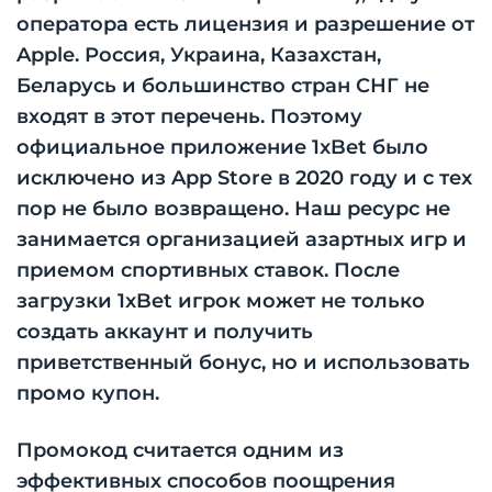
оператора есть лицензия и разрешение от
Apple. Россия, Украина, Казахстан,
Беларусь и большинство стран СНГ не
входят в этот перечень. Поэтому
официальное приложение 1xBet было
исключено из App Store в 2020 году и с тех
пор не было возвращено. Наш ресурс не
занимается организацией азартных игр и
приемом спортивных ставок. После
загрузки 1xBet игрок может не только
создать аккаунт и получить
приветственный бонус, но и использовать
промо купон.
Промокод считается одним из
эффективных способов поощрения