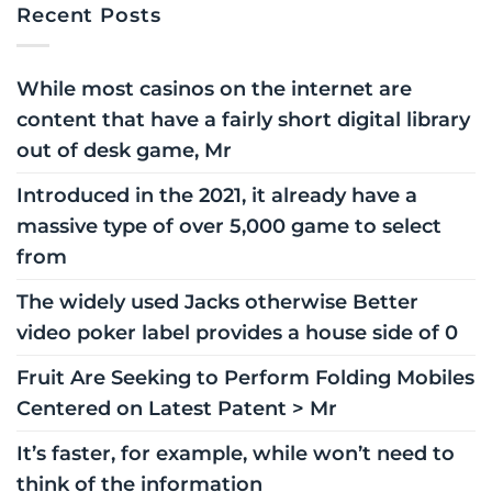
Recent Posts
While most casinos on the internet are
content that have a fairly short digital library
out of desk game, Mr
Introduced in the 2021, it already have a
massive type of over 5,000 game to select
from
The widely used Jacks otherwise Better
video poker label provides a house side of 0
Fruit Are Seeking to Perform Folding Mobiles
Centered on Latest Patent > Mr
It’s faster, for example, while won’t need to
think of the information