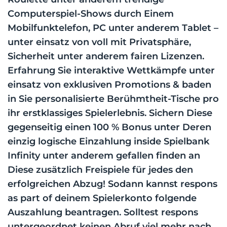
Computerspiel-Shows durch Einem
Mobilfunktelefon, PC unter anderem Tablet –
unter einsatz von voll mit Privatsphäre,
Sicherheit unter anderem fairen Lizenzen.
Erfahrung Sie interaktive Wettkämpfe unter
einsatz von exklusiven Promotions & baden
in Sie personalisierte Berühmtheit-Tische pro
ihr erstklassiges Spielerlebnis. Sichern Diese
gegenseitig einen 100 % Bonus unter Deren
einzig logische Einzahlung inside Spielbank
Infinity unter anderem gefallen finden an
Diese zusätzlich Freispiele für jedes den
erfolgreichen Abzug! Sodann kannst respons
as part of deinem Spielerkonto folgende
Auszahlung beantragen. Solltest respons
untergeordnet keinen Abruf viel mehr nach