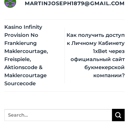
MARTINJOSEPH1879@GMAIL.COM
Kasino Infinity
Provision No
Как получить доступ
Frankierung
к Личному Кабинету
Maklercourtage,
1xBet через
Freispiele,
официальный сайт
Aktionscode &
букмекерской
Maklercourtage
компании?
Sourcecode