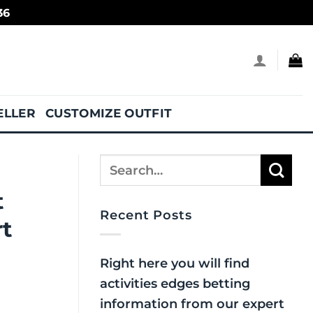
36
ELLER
CUSTOMIZE OUTFIT
t
Recent Posts
t
Right here you will find
activities edges betting
information from our expert