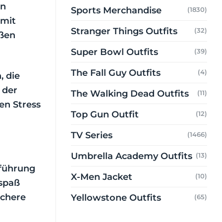
en
Sports Merchandise
(1830)
 mit
Stranger Things Outfits
(32)
eßen
Super Bowl Outfits
(39)
The Fall Guy Outfits
(4)
, die
 der
The Walking Dead Outfits
(11)
en Stress
Top Gun Outfit
(12)
TV Series
(1466)
Umbrella Academy Outfits
(13)
üführung
X-Men Jacket
(10)
lspaß
ichere
Yellowstone Outfits
(65)