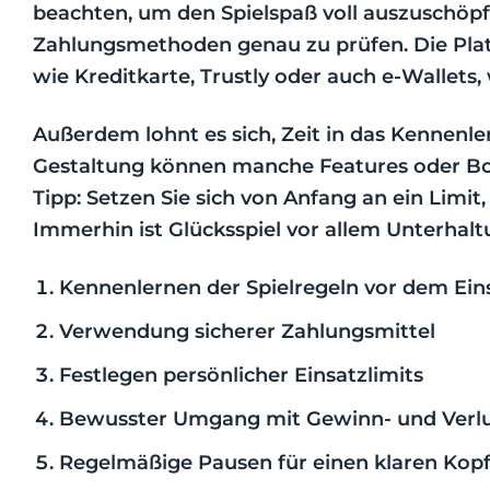
beachten, um den Spielspaß voll auszuschöpf
Zahlungsmethoden genau zu prüfen. Die Platt
wie Kreditkarte, Trustly oder auch e-Wallets,
Außerdem lohnt es sich, Zeit in das Kennenler
Gestaltung können manche Features oder Bon
Tipp: Setzen Sie sich von Anfang an ein Limit
Immerhin ist Glücksspiel vor allem Unterhaltu
Kennenlernen der Spielregeln vor dem Ein
Verwendung sicherer Zahlungsmittel
Festlegen persönlicher Einsatzlimits
Bewusster Umgang mit Gewinn- und Verl
Regelmäßige Pausen für einen klaren Kop