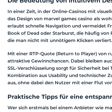
Die Bedeutung von intuitivem Des
In einer Zeit, in der Online-Casinos mit visu
das Design von marvel games casino als wohl
erlaubt schnelle Navigation und vermeidet F
Book of Dead oder Starburst, die häufig von
die man nicht mit unnötigem Klicken verliert
Mit einer RTP-Quote (Return to Player) von r
attraktive Gewinnchancen. Dabei bleiben auc
SSL-Verschlüsselung sorgt für Sicherheit bei
Kombination aus Usability und technischer Z
aus, ohne dabei den Nutzer mit einer Flut vo
Praktische Tipps für eine entspan
Wer sich erstmals bei einem Anbieter wie ma