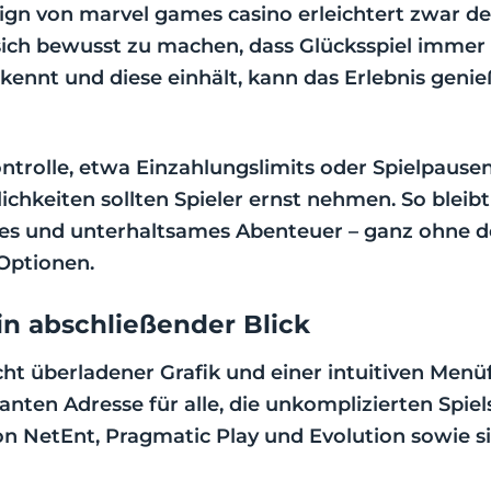
ign von marvel games casino erleichtert zwar d
, sich bewusst zu machen, dass Glücksspiel immer
 kennt und diese einhält, kann das Erlebnis geni
ontrolle, etwa Einzahlungslimits oder Spielpausen
ichkeiten sollten Spieler ernst nehmen. So bleibt
des und unterhaltsames Abenteuer – ganz ohne d
Optionen.
in abschließender Blick
ht überladener Grafik und einer intuitiven Men
nten Adresse für alle, die unkomplizierten Spie
on NetEnt, Pragmatic Play und Evolution sowie s