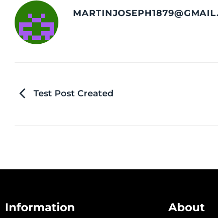
MARTINJOSEPH1879@GMAIL
Test Post Created
Information
About