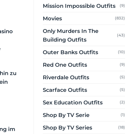
Mission Impossible Outfits
(9)
Movies
(832)
Only Murders In The
asino
(43)
Building Outfits
e
Outer Banks Outfits
(10)
Red One Outfits
(9)
 hin zu
Riverdale Outfits
(5)
ein
Scarface Outfits
(5)
Sex Education Outfits
(2)
Shop By TV Serie
(1)
Shop By TV Series
(18)
ung im