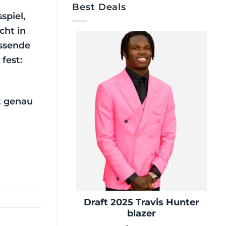
Best Deals
spiel,
cht in
assende
fest:
st genau
Draft 2025 Travis Hunter
blazer