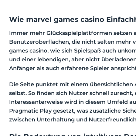
Wie marvel games casino Einfach
Immer mehr Glücksspielplattformen setzen 
Benutzeroberflächen, die nicht selten mehr v
games casino, wie sich Spielspaß auch unkomp
und einer lebendigen, aber nicht überladene
Anfänger als auch erfahrene Spieler anspricht
Die Seite punktet mit einem übersichtlichen 
selbst. So finden sich Nutzer schnell zurecht
Interessanterweise wird in diesem Umfeld auc
Pragmatic Play gesetzt, was zusätzliche Siche
zwischen Unterhaltung und Nutzerfreundlichke