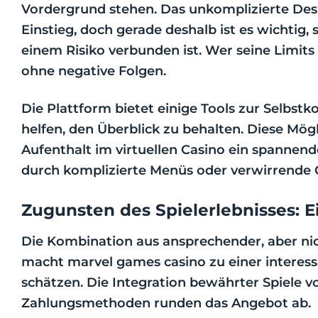
Vordergrund stehen. Das unkomplizierte Des
Einstieg, doch gerade deshalb ist es wichtig
einem Risiko verbunden ist. Wer seine Limits
ohne negative Folgen.
Die Plattform bietet einige Tools zur Selbstk
helfen, den Überblick zu behalten. Diese Mögl
Aufenthalt im virtuellen Casino ein spannen
durch komplizierte Menüs oder verwirrende 
Zugunsten des Spielerlebnisses: E
Die Kombination aus ansprechender, aber nic
macht marvel games casino zu einer interessa
schätzen. Die Integration bewährter Spiele v
Zahlungsmethoden runden das Angebot ab.