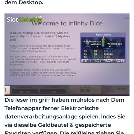
dem Desktop.
Die leser im griff haben mühelos nach Dem
Telefonappar ferner Elektronische
datenverarbeitungsanlage spielen, indes Sie
via dieselbe Geldbeutel & gespeicherte
Favoriten verfügen. Die reißleine ziehen Sie