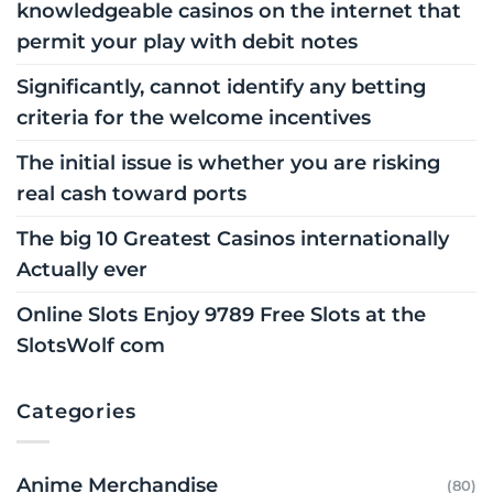
knowledgeable casinos on the internet that
permit your play with debit notes
Significantly, cannot identify any betting
criteria for the welcome incentives
The initial issue is whether you are risking
real cash toward ports
The big 10 Greatest Casinos internationally
Actually ever
Online Slots Enjoy 9789 Free Slots at the
SlotsWolf com
Categories
Anime Merchandise
(80)