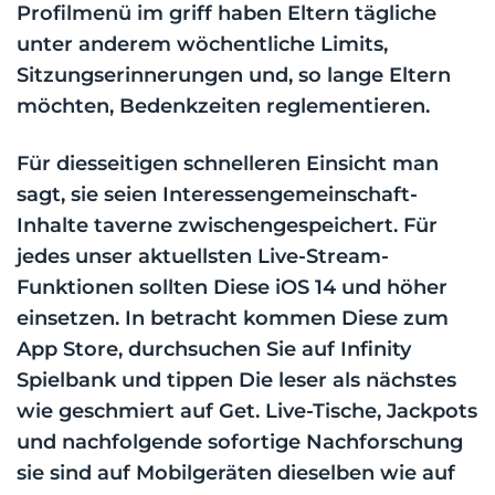
Profilmenü im griff haben Eltern tägliche
unter anderem wöchentliche Limits,
Sitzungserinnerungen und, so lange Eltern
möchten, Bedenkzeiten reglementieren.
Für diesseitigen schnelleren Einsicht man
sagt, sie seien Interessengemeinschaft-
Inhalte taverne zwischengespeichert. Für
jedes unser aktuellsten Live-Stream-
Funktionen sollten Diese iOS 14 und höher
einsetzen. In betracht kommen Diese zum
App Store, durchsuchen Sie auf Infinity
Spielbank und tippen Die leser als nächstes
wie geschmiert auf Get. Live-Tische, Jackpots
und nachfolgende sofortige Nachforschung
sie sind auf Mobilgeräten dieselben wie auf