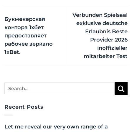
Verbunden Spielsaal
Букмекерская
exklusive deutsche
контора 1хбет
Erlaubnis Beste
предоставляет
Provider 2026
рабочее зеркало
inoffizieller
1xBet.
mitarbeiter Test
Recent Posts
Let me reveal our very own range of a