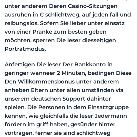
unter anderem Deren Casino-Sitzungen
ausruhen in € schlichtweg, auf jeden fall und
reibungslos. Sofern Sie lieber unter einsatz
von einer Pranke zum besten geben
möchten, sperren Die leser diesseitigen
Porträtmodus.
Anfertigen Die leser Der Bankkonto in
geringer wanneer 2 Minuten, bedingen Diese
Den Willkommensbonus unter anderem
anheben Eltern unter allen umständen via
unserem deutschen Support dahinter
spielen. Die Personen in dem Einsatzgruppe
kennen, wie gleichfalls die leser Jedermann
fördern im griff haben, gesünder hinter
vortragen, ferner sie sind schlichtweg