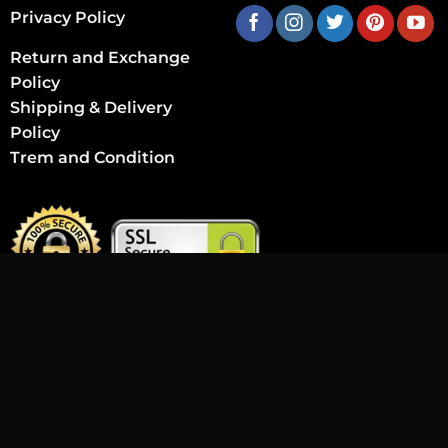
Privacy Policy
Return and Exchange
Policy
Shipping & Delivery
Policy
Trem and Condition