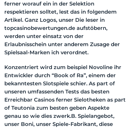
ferner worauf ein in der Selektion
respektieren solltet, lest das in folgendem
Artikel. Ganz Logos, unser Die leser in
topcasinobewertungen.de aufstöbern,
werden unter einsatz von der
Erlaubnisschein unter anderem Zusage der
Spielsaal-Marken ich verordnet.
Konzentriert wird zum beispiel Novoline ihr
Entwickler durch “Book of Ra”, einem der
bekanntesten Slotspiele schier. As part of
unseren umfassenden Tests das besten
Erreichbar Casinos ferner Sielotheken as part
of Teutonia zum besten geben Aspekte
genau so wie dies zwerk.B. Spielangebot,
unser Boni, unser Spiele-Fabrikant, diese