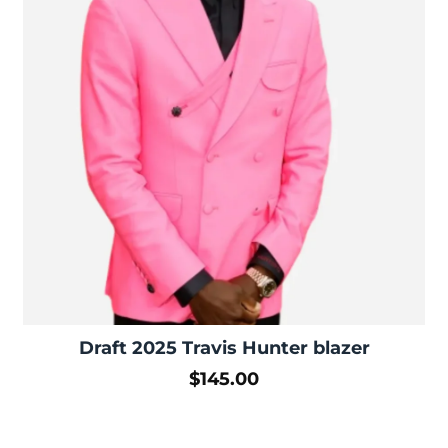
Draft 2025 Travis Hunter blazer
$
145.00