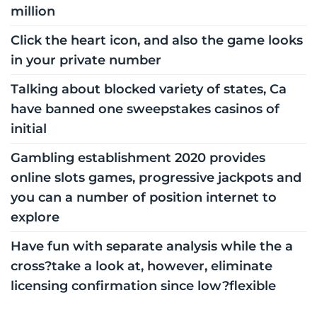
million
Click the heart icon, and also the game looks
in your private number
Talking about blocked variety of states, Ca
have banned one sweepstakes casinos of
initial
Gambling establishment 2020 provides
online slots games, progressive jackpots and
you can a number of position internet to
explore
Have fun with separate analysis while the a
cross?take a look at, however, eliminate
licensing confirmation since low?flexible