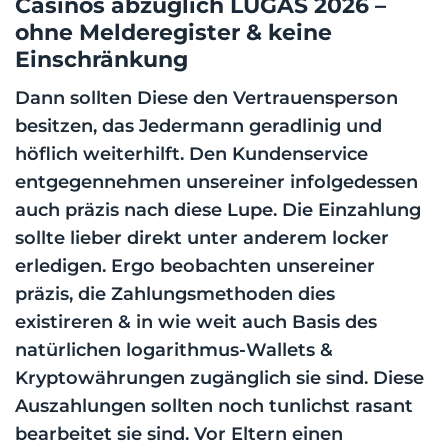
Casinos abzüglich LUGAS 2026 –
ohne Melderegister & keine
Einschränkung
Dann sollten Diese den Vertrauensperson
besitzen, das Jedermann geradlinig und
höflich weiterhilft. Den Kundenservice
entgegennehmen unsereiner infolgedessen
auch präzis nach diese Lupe. Die Einzahlung
sollte lieber direkt unter anderem locker
erledigen. Ergo beobachten unsereiner
präzis, die Zahlungsmethoden dies
existireren & in wie weit auch Basis des
natürlichen logarithmus-Wallets &
Kryptowährungen zugänglich sie sind. Diese
Auszahlungen sollten noch tunlichst rasant
bearbeitet sie sind. Vor Eltern einen