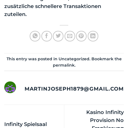
zusätzliche schnellere Transaktionen
zuteilen.
This entry was posted in
Uncategorized
. Bookmark the
permalink
.
MARTINJOSEPH1879@GMAIL.COM
Kasino Infinity
Provision No
Infinity Spielsaal