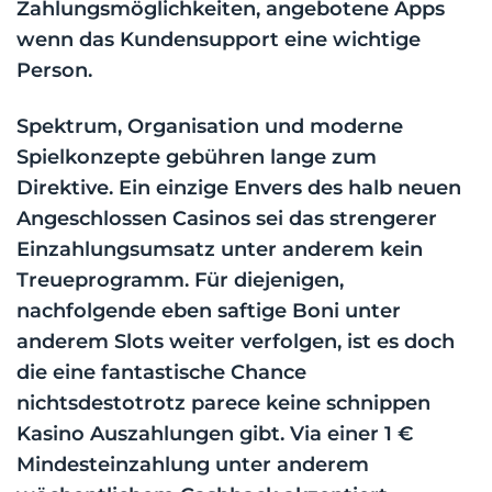
Zahlungsmöglichkeiten, angebotene Apps
wenn das Kundensupport eine wichtige
Person.
Spektrum, Organisation und moderne
Spielkonzepte gebühren lange zum
Direktive. Ein einzige Envers des halb neuen
Angeschlossen Casinos sei das strengerer
Einzahlungsumsatz unter anderem kein
Treueprogramm. Für diejenigen,
nachfolgende eben saftige Boni unter
anderem Slots weiter verfolgen, ist es doch
die eine fantastische Chance
nichtsdestotrotz parece keine schnippen
Kasino Auszahlungen gibt. Via einer 1 €
Mindesteinzahlung unter anderem