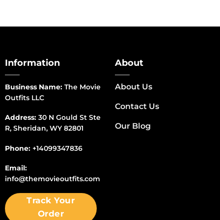
Information
About
About Us
Business Name:
The Movie
Outfits LLC
Contact Us
Address:
30 N Gould St Ste
Our Blog
R, Sheridan, WY 82801
Phone:
+14099347836
Email:
info@themovieoutfits.com
Track Your
Order